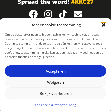
Spread the word!
#KKC27
Beheer cookie toestemming
Om de beste ervaringen te bieden, gebruiken wij technologieën zoals
cookies om informatie over je apparaat op te slaan en/of te raadplegen.
Door in te stemmen met deze technologieën kunnen wij gegevens zoals
surfgedrag of unieke ID's op deze site verwerken. Als je geen toestemming
geeft of uw toestemming intrekt, kan dit een nadelige invloed hebben op
bepaalde functies en mogelijkheden.
Accepteren
Weigeren
Bekijk voorkeuren
Cookiebeleid
Privacyverklaring