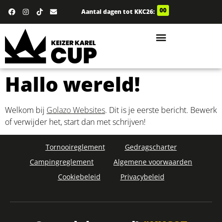
00
Aantal dagen tot KKC26:
Hallo wereld!
Welkom bij
Golazo Websites
. Dit is je eerste bericht. Bewerk
of verwijder het, start dan met schrijven!
Tornooireglement
Gedragscharter
Campingreglement
Algemene voorwaarden
Cookiebeleid
Privacybeleid